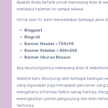
Apakah Anda tertarik untuk memasang iklan di w
membaca halaman ini sampai selesai.
Untuk saat ini, kami menyediakan berbagai jenis slot
Blogpost
Blogroll
Banner
Header = 720×90
Banner
Sidebar = 300×250
Banner
Ukuran Khusus
Apa keuntungannya memasang iklan di website k
Website kami dikunjungi oleh berbagai kalangan p
yang digunakan juga merupakan pencarian yang p
mengetahui informasi terkini setiap harinya. Den
meningkatkan jumlah pengunjung dan klien terta
tentunya.