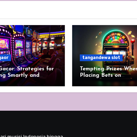
gaor
tangandewa slot
Gacor: Strategies for
Tempting Prizes Whe
ng Smartly and
Placing Bets on
nsibly
Tangandewa Slot Onl
ari musisi Indonesia hingga