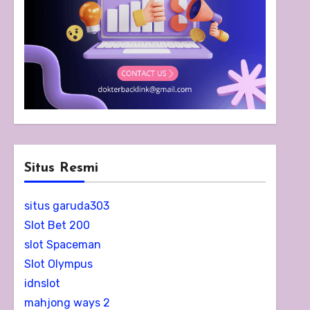
Situs Resmi
situs garuda303
Slot Bet 200
slot Spaceman
Slot Olympus
idnslot
mahjong ways 2