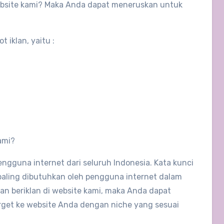
ebsite kami? Maka Anda dapat meneruskan untuk
 iklan, yaitu :
ami?
engguna internet dari seluruh Indonesia. Kata kunci
aling dibutuhkan oleh pengguna internet dalam
gan beriklan di website kami, maka Anda dapat
rget ke website Anda dengan niche yang sesuai