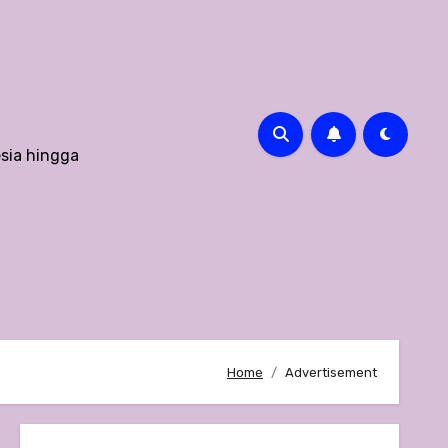
esia hingga
Home
Advertisement