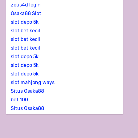
zeus4d login
Osaka88 Slot
slot depo 5k
slot bet kecil
slot bet kecil
slot bet kecil
slot depo 5k
slot depo 5k
slot depo 5k
slot mahjong ways
Situs Osaka88
bet 100
Situs Osaka88